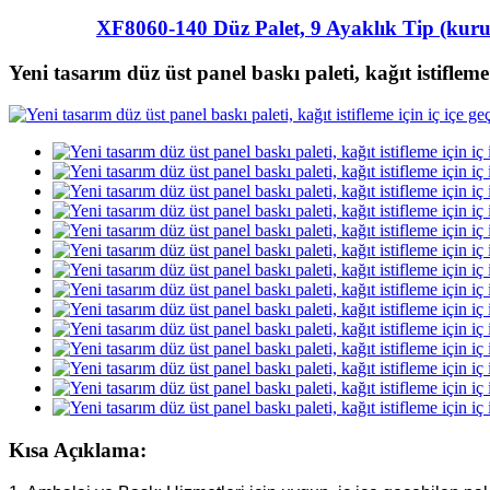
XF8060-140 Düz Palet, 9 Ayaklık Tip (kurula
Yeni tasarım düz üst panel baskı paleti, kağıt istifleme 
Kısa Açıklama: