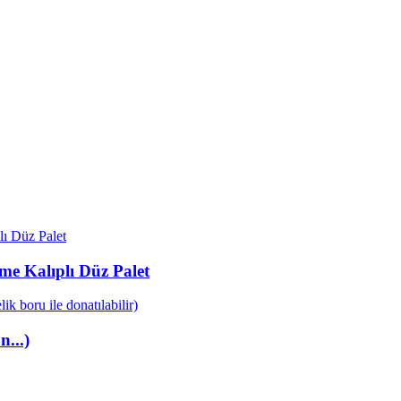
e Kalıplı Düz ​​Palet
...)