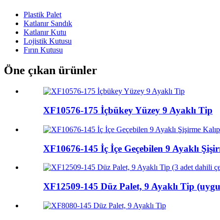
Plastik Palet
Katlanır Sandık
Katlanır Kutu
Lojistik Kutusu
Fırın Kutusu
Öne çıkan ürünler
XF10576-175 İçbükey Yüzey 9 Ayaklı Tip
XF10676-145 İç İçe Geçebilen 9 Ayaklı Şişirm
XF12509-145 Düz Palet, 9 Ayaklı Tip (uygun