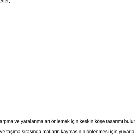
tler;
de çarpma ve yaralanmaları önlemek için keskin köşe tasarımı bul
sı ve taşıma sırasında malların kaymasının önlenmesi için yuvarl