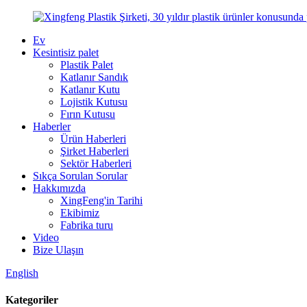
Ev
Kesintisiz palet
Plastik Palet
Katlanır Sandık
Katlanır Kutu
Lojistik Kutusu
Fırın Kutusu
Haberler
Ürün Haberleri
Şirket Haberleri
Sektör Haberleri
Sıkça Sorulan Sorular
Hakkımızda
XingFeng'in Tarihi
Ekibimiz
Fabrika turu
Video
Bize Ulaşın
English
Kategoriler